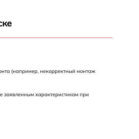
750 р
750 р
ске
1550 р
2000 р
монта (например, некорректный монтаж
650 р
590 р
ие заявленным характеристикам при
1250 р
590 р