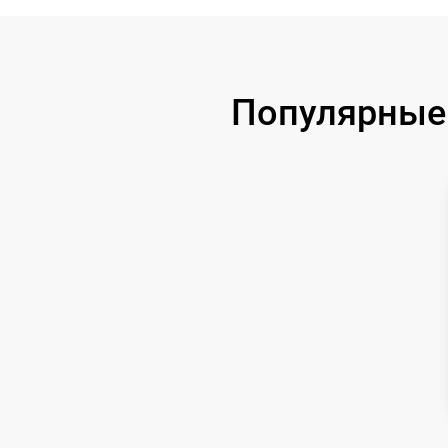
Замена процессора
Замена USB порта
Популярные 
Ремонт цепи питания
Замена матрицы
Замена дисплея (экрана)
Ремонт разъема
Ремонт Wi-Fi
Восстановление после попадания влаги
Ремонт платы управления