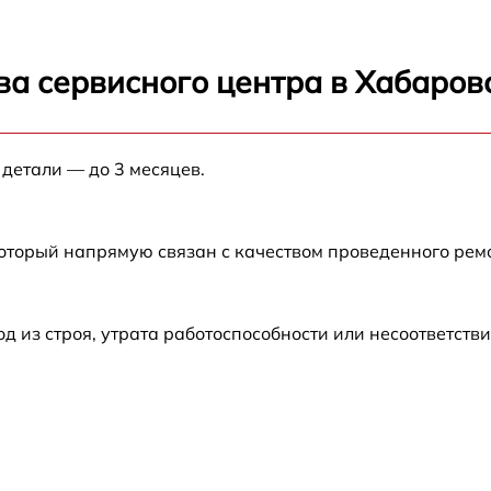
от 60 мин
от 60 мин
ва сервисного центра в Хабаров
от 60 мин
 детали — до 3 месяцев.
от 60 мин
который напрямую связан с качеством проведенного ре
от 60 мин
от 60 мин
из строя, утрата работоспособности или несоответств
от 60 мин
от 60 мин