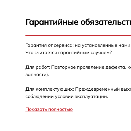
других устройств
Калибровка и настройка тепловизора
Гарантийные обязательст
Ремонт датчика синхроимпульсов
Гарантия от сервиса: на установленные нами
Ремонт оптики
Что считается гарантийным случаем?
Для работ: Повторное проявление дефекта, 
Восстановление питания
запчасти).
Замена ключей управления
Для комплектующих: Преждевременный выход 
соблюдении условий эксплуатации.
Замена корпуса
Показать полностью
Замена аккумулятора