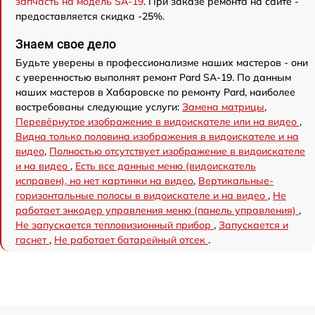
запчасть на модель SA-19
. При заказе ремонта на сайте -
предоставляется скидка -25%.
Знаем свое дело
Будьте уверены в профессионализме наших мастеров - они
с уверенностью выполнят ремонт Pard SA-19. По данным
наших мастеров в Хабаровске по ремонту Pard, наиболее
востребованы следующие услуги:
Замена матрицы
,
Перевёрнутое изображение в видоискателе или на видео
,
Видна только половина изображения в видоискателе и на
видео
,
Полностью отсутствует изображение в видоискателе
и на видео
,
Есть все данные меню (видоискатель
исправен), но нет картинки на видео
,
Вертикальные-
горизонтальные полосы в видоискателе и на видео
,
Не
работает энкодер управления меню (панель управления)
,
Не запускается тепловизионный прибор
,
Запускается и
гаснет
,
Не работает батарейный отсек
.