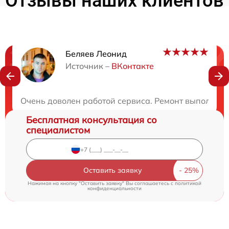
Отзывы наших клиентов
Беляев Леонид
Нужна консультация?
Источник –
ВКонтакте
Закажите бесплатную консультацию
Очень доволен работой сервиса. Ремонт выполнен 
Бесплатная консультация со
специалистом
Оставить заявку
Нажимая на кнопку "Оставить заявку" Вы соглашаетесь c
политикой
конфиденциальности